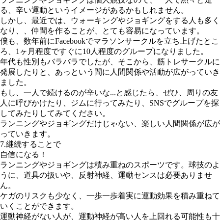
る、辛い運動というイメージがあるかもしれません。
しかし、最近では、ウォーキングやジョギングをする人も多く
なり、、仲間を作ることが、とても容易になっています。
僕も、数年前にFacebookでマラソンサークルを立ち上げたとこ
ろ、1ヶ月程度ですぐに10人程度のグループになりました。
年代も性別もバラバラでしたが、そこから、筋トレサークルに
発展したりと、あっという間に人間関係や活動が広がっていき
ました。
もし、一人で続けるのが辛いな...と感じたら、ぜひ、周りの友
人に呼びかけたり、ジムに行ってみたり、SNSでグループを探
してみたりしてみてください。
ランニングやジョギングだけじゃない、楽しい人間関係が広が
っていきます。
7.継続することで
自信になる！
ランニングやジョギングは積み重ねのスポーツです。球技のよ
うに、道具の扱いや、反射神経、運動センスは必要ありませ
ん。
ケガのリスクも少なく、一歩一歩着実に運動効果を積み重ねて
いくことができます。
運動神経がない人が、運動神経が高い人を上回れる可能性も十