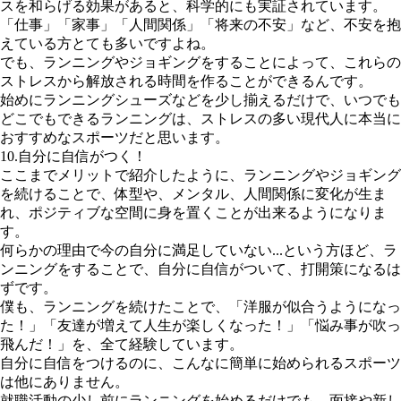
スを和らげる効果があると、科学的にも実証されています。
「仕事」「家事」「人間関係」「将来の不安」など、不安を抱
えている方とても多いですよね。
でも、ランニングやジョギングをすることによって、これらの
ストレスから解放される時間を作ることができるんです。
始めにランニングシューズなどを少し揃えるだけで、いつでも
どこでもできるランニングは、ストレスの多い現代人に本当に
おすすめなスポーツだと思います。
10.自分に自信がつく！
ここまでメリットで紹介したように、ランニングやジョギング
を続けることで、体型や、メンタル、人間関係に変化が生ま
れ、ポジティブな空間に身を置くことが出来るようになりま
す。
何らかの理由で今の自分に満足していない...という方ほど、ラ
ンニングをすることで、自分に自信がついて、打開策になるは
ずです。
僕も、ランニングを続けたことで、「洋服が似合うようになっ
た！」「友達が増えて人生が楽しくなった！」「悩み事が吹っ
飛んだ！」を、全て経験しています。
自分に自信をつけるのに、こんなに簡単に始められるスポーツ
は他にありません。
就職活動の少し前にランニングを始めるだけでも、面接や新し