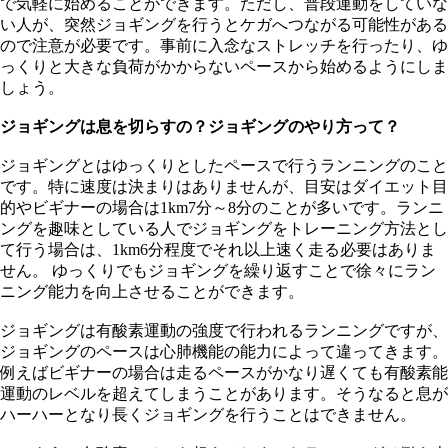
で気軽に始めることができます。ただし、普段運動をしていな
い人が、突然ジョギングを行うとケガへつながる可能性がある
ので注意が必要です。事前に入念なストレッチを行ったり、ゆ
っくりと大きな負荷がかからないペースから始めるようにしま
しょう。
ジョギングは息を切らすの？ジョギングのやり方って？
ジョギングとはゆっくりとしたペースで行うランニングのこと
です。特に速度は決まりはありませんが、目安はダイエット目
的やビギナーの場合は1km7分～8分のことが多いです。ランニ
ングを趣味としている人でジョギングをトレーニング方法とし
て行う場合は、1km6分程度でそれ以上速く走る必要はありま
せん。 ゆっくりでもジョギングを繰り返すことで徐々にラン
ニング能力を向上させることができます。
ジョギングは有酸素運動の強度で行われるランニングですが、
ジョギングのペースは心肺機能の能力によって違ってきます。
例えばビギナーの場合は走るペースがかなり遅くても有酸素能
運動のレベルを超えてしまうことがあります。そうなると息が
ハーハーとなり長くジョギングを行うことはできません。