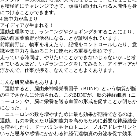
も積極的にチャレンジできて、頑張り続けれられる人間性を身
につけることができます。
4.集中力が高まり
アイディアが生まれる！
運動生理学では、ランニングやジョギングをすることにより、
脳の前頭葉前野が活発になることが証明されています。
前頭前野は、物事を考えたり、記憶をコントロールしたり、意
識や集中力を高めることに使われる重要な部位です。
走っている時間は、やりたいことができないじゃないか...と考
えている人ほど、いざランニングをしてみると、アイディアが
浮かんで、仕事が捗る、なんてこともよくあります。
こんな研究成果もあります。
「運動すると、脳由来神経栄養因子（BDNF）という物質が脳
の中でさかんに分泌される。このBDNFが、脳の神経細胞（ニ
ューロン）や、脳に栄養を送る血管の形成を促すことが明らか
になった。」
「ニューロンの数を増やすために最も効果が期待できるのは、
運動。ものを覚えたり認知能力を高めるために必要な神経結合
を増やしたり、ドーパミンやセロトニン、ノルアドレナリンと
いった思考や感情にかかわる神経伝達物資の分泌を促す効果