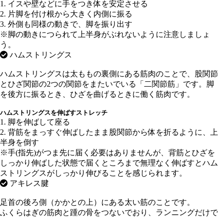
1. イスや壁などに手をつき体を安定させる
2. 片脚を付け根から大きく内側に振る
3. 外側も同様の動きで、脚を振り出す
※脚の動きにつられて上半身がぶれないように注意しましょ
う。
ハムストリングス
ハムストリングスは太ももの裏側にある筋肉のことで、股関節
とひざ関節の2つの関節をまたいでいる「二関節筋」です。脚
を後方に振るとき、ひざを曲げるときに働く筋肉です。
ハムストリングスを伸ばすストレッチ
1. 脚を伸ばして座る
2. 背筋をまっすぐ伸ばしたまま股関節から体を折るように、上
半身を倒す
※手(指先)がつま先に届く必要はありませんが、背筋とひざを
しっかり伸ばした状態で届くところまで無理なく伸ばすとハム
ストリングスがしっかり伸びることを感じられます。
アキレス腱
足首の後ろ側（かかとの上）にある太い筋のことです。
ふくらはぎの筋肉と踵の骨をつないでおり、ランニングだけで