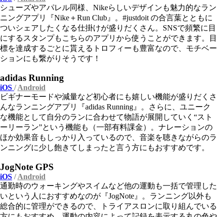
シューズやアパレル同様、Nikeらしいデザインも魅力的なラン
ニングアプリ『Nike＋Run Club』。#justdoit の合言葉とともに
ついシェアしたくなる仕掛けが盛りだくさん。SNSで頻繁に目
にするスタンプもこちらのアプリから使うことができます。目
標を達成するごとに貰えるトロフィーも豊富なので、モチベー
ションにも繋がりそうです！
adidas Running
iOS
/
Android
ビギナーモードや減量など初心者にも嬉しい機能が盛りだくさ
んなランニングアプリ『adidas Running』。さらに、ユニーク
な機能として自分のランに合わせて物語が展開していく“スト
ーリーラン”という機能も（一部有料課金）。ナレーションの
ほか効果音もしっかり入っているので、音楽を聴きながらのラ
ンニングに少し飽きてしまったと言う方にもおすすめです。
JogNote GPS
iOS
/
Android
通勤時のウォーキングやスイムなど他の運動も一括で管理した
いという人におすすめなのが『JogNote』。ランニング以外も
総合的に管理ができるので、トライアスロンに取り組んでいる
方にもおすすめ。運動の内容によって記録を表示する丸の色や