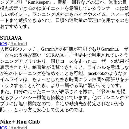
ングアプリ『RunKeeper』。距離、回数などのほか、体重の目
標も設定できるのはダイエットを意識しているランナーには嬉
しいポイント。ランニング以外にもバイクやスイム、スノーボ
ードまで選択できるので、日頃の運動量の管理に使用するのも
おすすめです。
STRAVA
iOS
/
Android
人気GPSウォッチ、Garminとの同期が可能でありGarminユーザ
ーからの支持が高い「STRAVA」。世界中で利用されているラ
ンニングアプリであり、同じコースを走ったユーザーの結果が
表示されたり、練習量が閲覧できたりと、ライバルを意識しな
がらのトレーニングを進めることも可能。facebookのようなタ
イムラインは、ちょっとした空き時間にラン仲間の頑張りをチ
ェックすることができ、より一層やる気に繋がりそうです。
また、自分の走ったコースが表示される際に、半径200mを隠
せるプライバシー機能も搭載されています。他のランニングア
プリには無い機能なので、自宅や勤務先が特定されないか心
配……という方も安心して使えるのでは。
Nike＋Run Club
iOS
/
Android