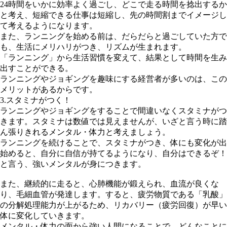
24時間をいかに効率よく過ごし、どこで走る時間を捻出するか
と考え、短縮できる仕事は短縮し、先の時間割までイメージし
て考えるようになります。
また、ランニングを始める前は、だらだらと過ごしていた方で
も、生活にメリハリがつき、リズムが生まれます。
「ランニング」から生活習慣を変えて、結果として時間を生み
出すことができる。
ランニングやジョギングを趣味にする経営者が多いのは、この
メリットがあるからです。
3.スタミナがつく！
ランニングやジョギングをすることで間違いなくスタミナがつ
きます。スタミナは数値では見えませんが、いざと言う時に踏
ん張りきれるメンタル・体力と考えましょう。
ランニングを続けることで、スタミナがつき、体にも変化が出
始めると、自分に自信が持てるようになり、自分はできるぞ！
と言う、強いメンタルが身につきます。
また、継続的に走ると、心肺機能が鍛えられ、血流が良くな
り、毛細血管が発達します。すると、疲労物質である「乳酸」
の分解処理能力が上がるため、リカバリー（疲労回復）が早い
体に変化していきます。
メンタル・体力の面から強い人間になることで、どんなことに