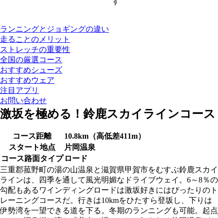
す
ランニングとジョギングの違い
走ることのメリット
ストレッチの重要性
全国の厳選コース
おすすめシューズ
おすすめウェア
注目アプリ
お問い合わせ
激坂を極める！鈴鹿スカイラインコース
コース距離
10.8km（高低差411m）
スタート地点
片岡温泉
コース路面タイプ
ロード
三重郡菰野町の湯の山温泉と滋賀県甲賀市をむすぶ鈴鹿スカイ
ラインは、四季を通して風光明媚なドライブウェイ。6～8％の
勾配もあるワインディングロードは激坂好きにはぴったりのト
レーニングコースだ。行きは10kmをひたすら登坂し、下りは
伊勢湾を一望できる道を下る。冬期のランニングも可能。起点