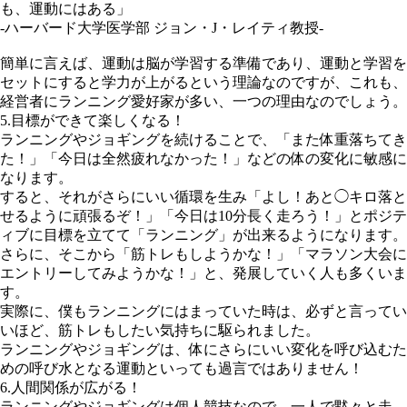
も、運動にはある」
-ハーバード大学医学部 ジョン・J・レイティ教授-
簡単に言えば、運動は脳が学習する準備であり、運動と学習を
セットにすると学力が上がるという理論なのですが、これも、
経営者にランニング愛好家が多い、一つの理由なのでしょう。
5.目標ができて楽しくなる！
ランニングやジョギングを続けることで、「また体重落ちてき
た！」「今日は全然疲れなかった！」などの体の変化に敏感に
なります。
すると、それがさらにいい循環を生み「よし！あと◯キロ落と
せるように頑張るぞ！」「今日は10分長く走ろう！」とポジテ
ィブに目標を立てて「ランニング」が出来るようになります。
さらに、そこから「筋トレもしようかな！」「マラソン大会に
エントリーしてみようかな！」と、発展していく人も多くいま
す。
実際に、僕もランニングにはまっていた時は、必ずと言ってい
いほど、筋トレもしたい気持ちに駆られました。
ランニングやジョギングは、体にさらにいい変化を呼び込むた
めの呼び水となる運動といっても過言ではありません！
6.人間関係が広がる！
ランニングやジョギングは個人競技なので、一人で黙々と走