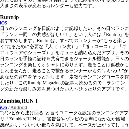
大きさの表示が変わるカレンダーも魅力です。
Runtrip
iOS
日々のランニングを日記のように記録したい、その日のランに
「ランナー同士の共感がほしい！」という人には『Runtrip』を
おすすめします。Runtripは、すべてのランナーが“もっと楽し
く”走るために必要な『人（ラン友）』『道（コース）』『ギ
ア（ウェアやシューズ）』をギュッと詰め込んだアプリ。その
日のランを手軽に記録＆共有できるジャーナル機能が、日々の
ランニングを楽しくオシャレに彩ります。走ることは孤独かも
しれませんが、走ることで繋がるランナーからの“いいね！”が
あなたの背中をそっと押します。素敵なランニングコースを探
したり、このRuntrip Magazineの記事も読めるので、ランニン
グの新たな楽しみ方を見つけたい人へぴったりのアプリです。
Zombies,RUN！
iOS
/
Android
“ゾンビから逃げ回る”と言うユニークな設定のランニングアプ
リ『Zombies,RUN!』。警告音やゾンビの音声になかなか臨場
感があり、ついつい後ろを気にして、ペースが上がってしまう