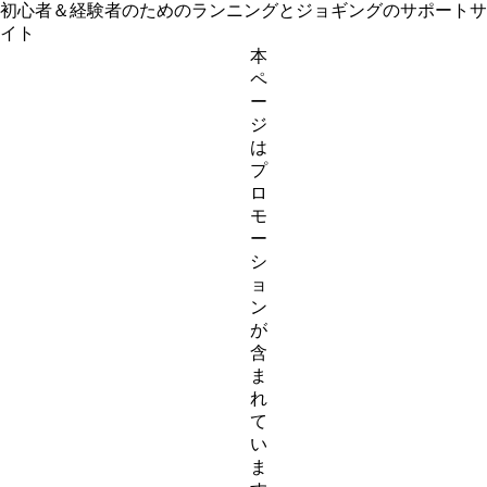
初心者＆経験者のためのランニングとジョギングのサポートサ
イト
本
ペ
ー
ジ
は
プ
ロ
モ
ー
シ
ョ
ン
が
含
ま
れ
て
い
ま