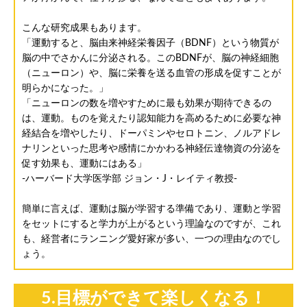
こんな研究成果もあります。
「運動すると、脳由来神経栄養因子（BDNF）という物質が
脳の中でさかんに分泌される。このBDNFが、脳の神経細胞
（ニューロン）や、脳に栄養を送る血管の形成を促すことが
明らかになった。」
「ニューロンの数を増やすために最も効果が期待できるの
は、運動。ものを覚えたり認知能力を高めるために必要な神
経結合を増やしたり、ドーパミンやセロトニン、ノルアドレ
ナリンといった思考や感情にかかわる神経伝達物資の分泌を
促す効果も、運動にはある」
-ハーバード大学医学部 ジョン・J・レイティ教授-
簡単に言えば、運動は脳が学習する準備であり、運動と学習
をセットにすると学力が上がるという理論なのですが、これ
も、経営者にランニング愛好家が多い、一つの理由なのでし
ょう。
5.目標ができて楽しくなる！