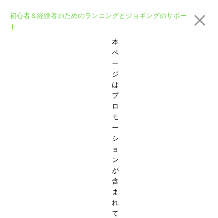
初心者＆経験者のためのランニングとジョギングのサポートサイ
ト
本
ペ
ー
ジ
は
プ
ロ
モ
ー
シ
ョ
ン
が
含
ま
れ
て