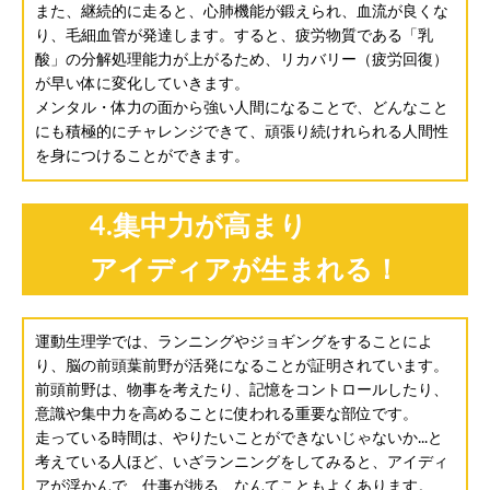
また、継続的に走ると、心肺機能が鍛えられ、血流が良くな
り、毛細血管が発達します。すると、疲労物質である「乳
酸」の分解処理能力が上がるため、リカバリー（疲労回復）
が早い体に変化していきます。
メンタル・体力の面から強い人間になることで、どんなこと
にも積極的にチャレンジできて、頑張り続けれられる人間性
を身につけることができます。
4.集中力が高まり
アイディアが生まれる！
運動生理学では、ランニングやジョギングをすることによ
り、脳の前頭葉前野が活発になることが証明されています。
前頭前野は、物事を考えたり、記憶をコントロールしたり、
意識や集中力を高めることに使われる重要な部位です。
走っている時間は、やりたいことができないじゃないか...と
考えている人ほど、いざランニングをしてみると、アイディ
アが浮かんで、仕事が捗る、なんてこともよくあります。