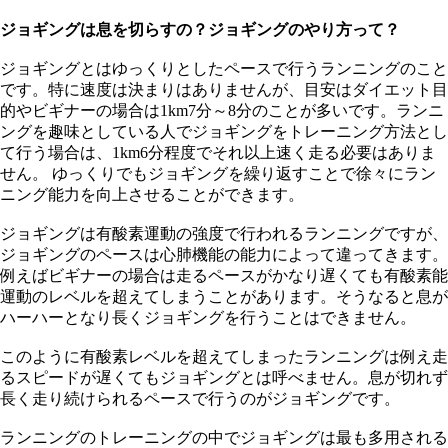
ジョギングは息を切らすの？ジョギングのやり方って？
ジョギングとはゆっくりとしたペースで行うランニングのこと
です。特に速度は決まりはありませんが、目安はダイエット目
的やビギナーの場合は1km7分～8分のことが多いです。ランニ
ングを趣味としている人でジョギングをトレーニング方法とし
て行う場合は、1km6分程度でそれ以上速く走る必要はありま
せん。 ゆっくりでもジョギングを繰り返すことで徐々にラン
ニング能力を向上させることができます。
ジョギングは有酸素運動の強度で行われるランニングですが、
ジョギングのペースは心肺機能の能力によって違ってきます。
例えばビギナーの場合は走るペースがかなり遅くても有酸素能
運動のレベルを超えてしまうことがあります。そうなると息が
ハーハーとなり長くジョギングを行うことはできません。
このように有酸素レベルを超えてしまったランニングは例え走
るスピードが遅くてもジョギングとは呼べません。息が切れず
長く走り続けられるペースで行うのがジョギングです。
ランニングのトレーニングの中でジョギングは最も多用される