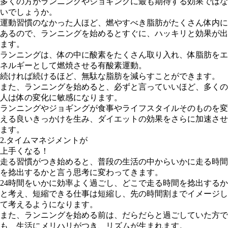
多くの方がランニングやジョギングに最も期待する効果ではな
いでしょうか。
運動習慣のなかった人ほど、燃やすべき脂肪がたくさん体内に
あるので、ランニングを始めるとすぐに、ハッキリと効果が出
ます。
ランニングは、体の中に酸素をたくさん取り入れ、体脂肪をエ
ネルギーとして燃焼させる有酸素運動。
続ければ続けるほど、無駄な脂肪を減らすことができます。
また、ランニングを始めると、必ずと言っていいほど、多くの
人は体の変化に敏感になります。
ランニングやジョギングが食事やライフスタイルそのものを変
える良いきっかけを生み、ダイエットの効果をさらに加速させ
ます。
2.タイムマネジメントが
上手くなる！
走る習慣がつき始めると、普段の生活の中からいかに走る時間
を捻出するかと言う思考に変わってきます。
24時間をいかに効率よく過ごし、どこで走る時間を捻出するか
と考え、短縮できる仕事は短縮し、先の時間割までイメージし
て考えるようになります。
また、ランニングを始める前は、だらだらと過ごしていた方で
も、生活にメリハリがつき、リズムが生まれます。