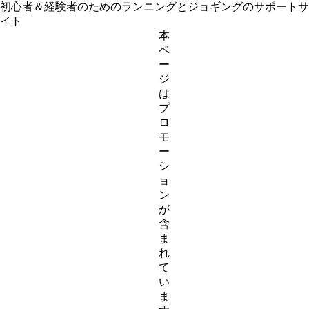
初心者＆経験者のためのランニングとジョギングのサポートサ
イト
本
ペ
ー
ジ
は
プ
ロ
モ
ー
シ
ョ
ン
が
含
ま
れ
て
い
ま