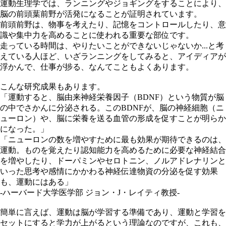
運動生理学では、ランニングやジョギングをすることにより、
脳の前頭葉前野が活発になることが証明されています。
前頭前野は、物事を考えたり、記憶をコントロールしたり、意
識や集中力を高めることに使われる重要な部位です。
走っている時間は、やりたいことができないじゃないか...と考
えている人ほど、いざランニングをしてみると、アイディアが
浮かんで、仕事が捗る、なんてこともよくあります。
こんな研究成果もあります。
「運動すると、脳由来神経栄養因子（BDNF）という物質が脳
の中でさかんに分泌される。このBDNFが、脳の神経細胞（ニ
ューロン）や、脳に栄養を送る血管の形成を促すことが明らか
になった。」
「ニューロンの数を増やすために最も効果が期待できるのは、
運動。ものを覚えたり認知能力を高めるために必要な神経結合
を増やしたり、ドーパミンやセロトニン、ノルアドレナリンと
いった思考や感情にかかわる神経伝達物資の分泌を促す効果
も、運動にはある」
-ハーバード大学医学部 ジョン・J・レイティ教授-
簡単に言えば、運動は脳が学習する準備であり、運動と学習を
セットにすると学力が上がるという理論なのですが、これも、