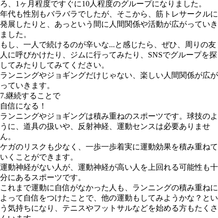
ろ、1ヶ月程度ですぐに10人程度のグループになりました。
年代も性別もバラバラでしたが、そこから、筋トレサークルに
発展したりと、あっという間に人間関係や活動が広がっていき
ました。
もし、一人で続けるのが辛いな...と感じたら、ぜひ、周りの友
人に呼びかけたり、ジムに行ってみたり、SNSでグループを探
してみたりしてみてください。
ランニングやジョギングだけじゃない、楽しい人間関係が広が
っていきます。
7.継続することで
自信になる！
ランニングやジョギングは積み重ねのスポーツです。球技のよ
うに、道具の扱いや、反射神経、運動センスは必要ありませ
ん。
ケガのリスクも少なく、一歩一歩着実に運動効果を積み重ねて
いくことができます。
運動神経がない人が、運動神経が高い人を上回れる可能性も十
分にあるスポーツです。
これまで運動に自信がなかった人も、ランニングの積み重ねに
よって自信をつけたことで、他の運動もしてみようかな？とい
う気持ちになり、テニスやフットサルなどを始める方もたくさ