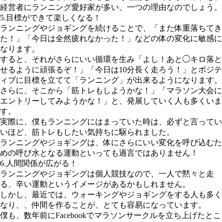
経営者にランニング愛好家が多い、一つの理由なのでしょう。
5.目標ができて楽しくなる！
ランニングやジョギングを続けることで、「また体重落ちてき
た！」「今日は全然疲れなかった！」などの体の変化に敏感に
なります。
すると、それがさらにいい循環を生み「よし！あと◯キロ落と
せるように頑張るぞ！」「今日は10分長く走ろう！」とポジテ
ィブに目標を立てて「ランニング」が出来るようになります。
さらに、そこから「筋トレもしようかな！」「マラソン大会に
エントリーしてみようかな！」と、発展していく人も多くいま
す。
実際に、僕もランニングにはまっていた時は、必ずと言ってい
いほど、筋トレもしたい気持ちに駆られました。
ランニングやジョギングは、体にさらにいい変化を呼び込むた
めの呼び水となる運動といっても過言ではありません！
6.人間関係が広がる！
ランニングやジョギングは個人競技なので、一人で黙々と走
る、辛い運動というイメージがあるかもしれません。
しかし、最近では、ウォーキングやジョギングをする人も多く
なり、、仲間を作ることが、とても容易になっています。
僕も、数年前にFacebookでマラソンサークルを立ち上げたとこ