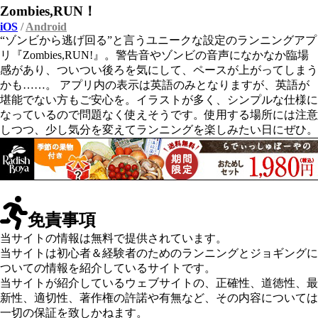
Zombies,RUN！
iOS
/
Android
“ゾンビから逃げ回る”と言うユニークな設定のランニングアプ
リ『Zombies,RUN!』。警告音やゾンビの音声になかなか臨場
感があり、ついつい後ろを気にして、ペースが上がってしまう
かも……。 アプリ内の表示は英語のみとなりますが、英語が
堪能でない方もご安心を。イラストが多く、シンプルな仕様に
なっているので問題なく使えそうです。使用する場所には注意
しつつ、少し気分を変えてランニングを楽しみたい日にぜひ。
免責事項
当サイトの情報は無料で提供されています。
当サイトは初心者＆経験者のためのランニングとジョギングに
ついての情報を紹介しているサイトです。
当サイトが紹介しているウェブサイトの、正確性、道徳性、最
新性、適切性、著作権の許諾や有無など、その内容については
一切の保証を致しかねます。