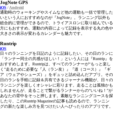
JogNote GPS
iOS
/
Android
通勤時のウォーキングやスイムなど他の運動も一括で管理した
いという人におすすめなのが『JogNote』。ランニング以外も
総合的に管理ができるので、トライアスロンに取り組んでいる
方にもおすすめ。運動の内容によって記録を表示する丸の色や
大きさの表示が変わるカレンダーも魅力です。
Runtrip
iOS
日々のランニングを日記のように記録したい、その日のランに
「ランナー同士の共感がほしい！」という人には『Runtrip』を
おすすめします。Runtripは、すべてのランナーが“もっと楽し
く”走るために必要な『人（ラン友）』『道（コース）』『ギ
ア（ウェアやシューズ）』をギュッと詰め込んだアプリ。その
日のランを手軽に記録＆共有できるジャーナル機能が、日々の
ランニングを楽しくオシャレに彩ります。走ることは孤独かも
しれませんが、走ることで繋がるランナーからの“いいね！”が
あなたの背中をそっと押します。素敵なランニングコースを探
したり、このRuntrip Magazineの記事も読めるので、ランニン
グの新たな楽しみ方を見つけたい人へぴったりのアプリです。