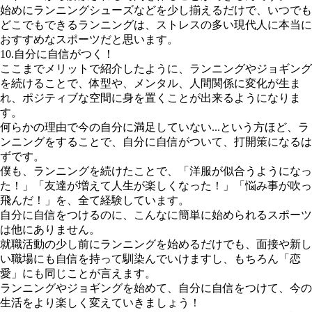
始めにランニングシューズなどを少し揃えるだけで、いつでも
どこでもできるランニングは、ストレスの多い現代人に本当に
おすすめなスポーツだと思います。
10.自分に自信がつく！
ここまでメリットで紹介したように、ランニングやジョギング
を続けることで、体型や、メンタル、人間関係に変化が生ま
れ、ポジティブな空間に身を置くことが出来るようになりま
す。
何らかの理由で今の自分に満足していない...という方ほど、ラ
ンニングをすることで、自分に自信がついて、打開策になるは
ずです。
僕も、ランニングを続けたことで、「洋服が似合うようになっ
た！」「友達が増えて人生が楽しくなった！」「悩み事が吹っ
飛んだ！」を、全て経験しています。
自分に自信をつけるのに、こんなに簡単に始められるスポーツ
は他にありません。
就職活動の少し前にランニングを始めるだけでも、面接や新し
い職場にも自信を持って馴染んでいけますし、もちろん「恋
愛」にも同じことが言えます。
ランニングやジョギングを始めて、自分に自信をつけて、今の
生活をより楽しく変えていきましょう！