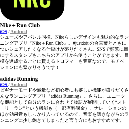
Nike＋Run Club
iOS
/
Android
シューズやアパレル同様、Nikeらしいデザインも魅力的なラン
ニングアプリ『Nike＋Run Club』。#justdoit の合言葉とともに
ついシェアしたくなる仕掛けが盛りだくさん。SNSで頻繁に目
にするスタンプもこちらのアプリから使うことができます。目
標を達成するごとに貰えるトロフィーも豊富なので、モチベー
ションにも繋がりそうです！
adidas Running
iOS
/
Android
ビギナーモードや減量など初心者にも嬉しい機能が盛りだくさ
んなランニングアプリ『adidas Running』。さらに、ユニーク
な機能として自分のランに合わせて物語が展開していく“スト
ーリーラン”という機能も（一部有料課金）。ナレーションの
ほか効果音もしっかり入っているので、音楽を聴きながらのラ
ンニングに少し飽きてしまったと言う方にもおすすめです。